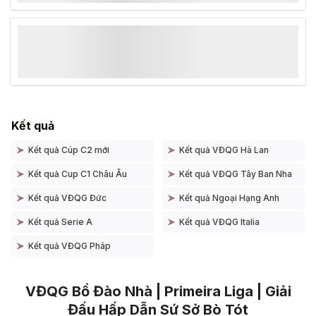
Kết quả
Kết quả Cúp C2 mới
Kết quả VĐQG Hà Lan
Kết quả Cup C1 Châu Âu
Kết quả VĐQG Tây Ban Nha
Kết quả VĐQG Đức
Kết quả Ngoại Hạng Anh
Kết quả Serie A
Kết quả VĐQG Italia
Kết quả VĐQG Pháp
VĐQG Bồ Đào Nhà | Primeira Liga | Giải
Đấu Hấp Dẫn Sứ Sở Bò Tót