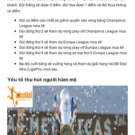
khách. Đội thắng sẽ được 3 điểm, đội hòa được 1 điểm và đội thua không
có điểm.
Đội có điểm cao nhất sẽ giành quyền vào vòng bảng Champions
League mùa tới
Đội đứng thứ 2 sẽ tham dự vòng play-off Champions League mùa
tới
Đội đứng thứ 3 sẽ tham dự Europa League mùa tới
Đội đứng thứ 4 sẽ tham dự vòng play-off Europa League mùa tới
Đội đứng thứ 5 sẽ tham dự vòng sơ loại thứ 3 Europa League mùa
tới
Ba đội cuối bảng sẽ xuống hạng và tham dự giải hạng hai Bồ Đào
Nha (LigaPro) mùa sau
Yếu tố thu hút người hâm mộ