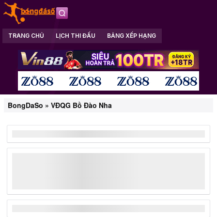
TRANG CHỦ
LỊCH THI ĐẤU
BẢNG XẾP HẠNG
BongDaSo
»
VĐQG Bồ Đào Nha