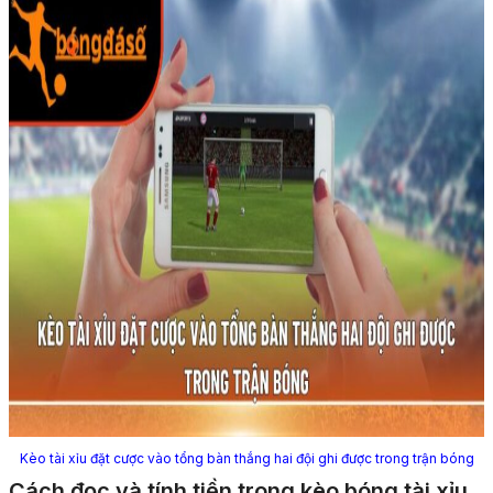
Kèo tài xỉu đặt cược vào tổng bàn thắng hai đội ghi được trong trận bóng
Cách đọc và tính tiền trong kèo bóng tài xỉu