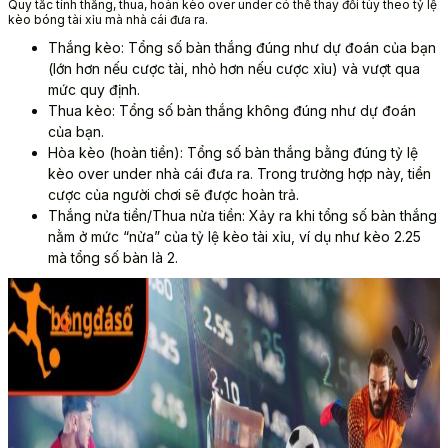
Quy tắc tính thắng, thua, hoàn kèo over under có thể thay đổi tùy theo tỷ lệ
kèo bóng tài xỉu mà nhà cái đưa ra.
Thắng kèo: Tổng số bàn thắng đúng như dự đoán của bạn
(lớn hơn nếu cược tài, nhỏ hơn nếu cược xỉu) và vượt qua
mức quy định.
Thua kèo: Tổng số bàn thắng không đúng như dự đoán
của bạn.
Hòa kèo (hoàn tiền): Tổng số bàn thắng bằng đúng tỷ lệ
kèo over under nhà cái đưa ra. Trong trường hợp này, tiền
cược của người chơi sẽ được hoàn trả.
Thắng nửa tiền/Thua nửa tiền: Xảy ra khi tổng số bàn thắng
nằm ở mức “nửa” của tỷ lệ kèo tài xỉu, ví dụ như kèo 2.25
mà tổng số bàn là 2.