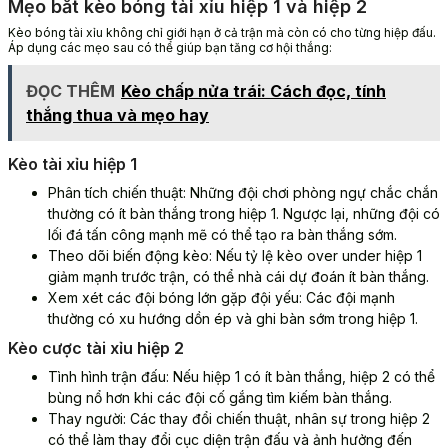
Mẹo bắt kèo bóng tài xỉu hiệp 1 và hiệp 2
Kèo bóng tài xỉu không chỉ giới hạn ở cả trận mà còn có cho từng hiệp đấu.
Áp dụng các mẹo sau có thể giúp bạn tăng cơ hội thắng:
ĐỌC THÊM
Kèo chấp nửa trái: Cách đọc, tính
thắng thua và mẹo hay
Kèo tài xỉu hiệp 1
Phân tích chiến thuật: Những đội chơi phòng ngự chắc chắn
thường có ít bàn thắng trong hiệp 1. Ngược lại, những đội có
lối đá tấn công mạnh mẽ có thể tạo ra bàn thắng sớm.
Theo dõi biến động kèo: Nếu tỷ lệ kèo over under hiệp 1
giảm mạnh trước trận, có thể nhà cái dự đoán ít bàn thắng.
Xem xét các đội bóng lớn gặp đội yếu: Các đội mạnh
thường có xu hướng dồn ép và ghi bàn sớm trong hiệp 1.
Kèo cược tài xỉu hiệp 2
Tình hình trận đấu: Nếu hiệp 1 có ít bàn thắng, hiệp 2 có thể
bùng nổ hơn khi các đội cố gắng tìm kiếm bàn thắng.
Thay người: Các thay đổi chiến thuật, nhân sự trong hiệp 2
có thể làm thay đổi cục diện trận đấu và ảnh hưởng đến