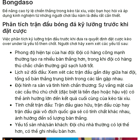
Bongdaso
Để nâng cao tỷ lệ chiến thắng trong kèo tài xỉu, việc bạn học hỏi và áp
dụng kinh nghiệm từ những người chơi lâu năm là điều rất cần thiết.
Phân tích trận đấu bóng đá kỹ lưỡng trước khi
đặt cược
Việc phân tích kỹ lưỡng trận đấu trước khi đưa ra quyết định đặt cược kèo
over under là yếu tố then chốt. Người chơi hãy xem xét các yếu tố sau:
Phong độ hiện tại của hai đội: Đội có hàng công mạnh
thường tạo ra nhiều bàn thắng hơn, trong khi đội có hàng
thủ chắc chắn thường giữ sạch lưới tốt.
Lịch sử đối đầu: Xem xét các trận đấu gần đây giữa hai đội,
tổng số bàn thắng trung bình trong các lần gặp nhau.
Đội hình ra sân và tình hình chấn thương: Sự vắng mặt của
các cầu thủ chủ chốt (đặc biệt là tiền đạo hoặc hậu vệ) có
thể ảnh hưởng lớn đến kết quả cuối cùng của kèo tài xỉu.
Tính chất trận đấu: Trận đấu giao hữu, trận đấu cúp hay
trận đấu giải vô địch quốc gia sẽ có tính chất khác nhau,
ảnh hưởng đến số lượng bàn thắng.
Yếu tố sân nhà/sân khách: Đội chủ nhà thường có lợi thế
hơn, có thể ghi nhiều bàn hơn.