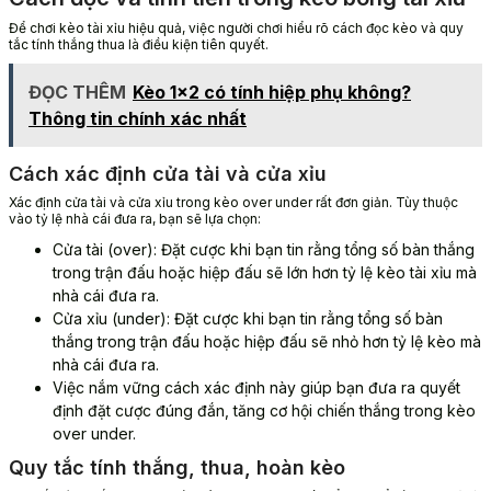
Để chơi kèo tài xỉu hiệu quả, việc người chơi hiểu rõ cách đọc kèo và quy
tắc tính thắng thua là điều kiện tiên quyết.
ĐỌC THÊM
Kèo 1x2 có tính hiệp phụ không?
Thông tin chính xác nhất
Cách xác định cửa tài và cửa xỉu
Xác định cửa tài và cửa xỉu trong kèo over under rất đơn giản. Tùy thuộc
vào tỷ lệ nhà cái đưa ra, bạn sẽ lựa chọn:
Cửa tài (over): Đặt cược khi bạn tin rằng tổng số bàn thắng
trong trận đấu hoặc hiệp đấu sẽ lớn hơn tỷ lệ kèo tài xỉu mà
nhà cái đưa ra.
Cửa xỉu (under): Đặt cược khi bạn tin rằng tổng số bàn
thắng trong trận đấu hoặc hiệp đấu sẽ nhỏ hơn tỷ lệ kèo mà
nhà cái đưa ra.
Việc nắm vững cách xác định này giúp bạn đưa ra quyết
định đặt cược đúng đắn, tăng cơ hội chiến thắng trong kèo
over under.
Quy tắc tính thắng, thua, hoàn kèo