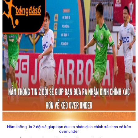
Nắm thông tin 2 đội sẽ giúp bạn đưa ra nhận định chính xác hơn về kèo
over under