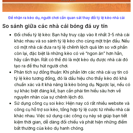
Để nhận ra kèo dụ, người chơi cần quan sát thay đổi tỷ lệ kèo nhà cái
So sánh giữa các nhà cái bóng đá uy tín
Đối chiếu tỷ lệ kèo: Bạn hãy truy cập vào ít nhất 3-5 nhà cái
khác nhau và so sánh tỷ lệ kèo cho cùng một trận đấu. Nếu
có một nhà cái đưa ra tỷ lệ chênh lệch quá lớn so với phần
còn lại, đặc biệt là những kèo có vẻ “ngon ăn” hơn hẳn,
hãy cẩn thận. Rất có thể đó là một kèo dụ được nhà cái đó
tạo ra để thu hút người chơi.
Phân tích sự đồng thuận: Khi phần lớn các nhà cái uy tín có
tỷ lệ kèo tương đồng, đó là dấu hiệu cho thấy kèo đó khá
chuẩn xác và ít khả năng là kèo bóng dụ. Ngược lại, nếu có
sự khác biệt đáng kể, bạn cần phải tìm hiểu sâu hơn về
nguyên nhân của sự chênh lệch đó.
Sử dụng công cụ soi kèo: Hiện nay có rất nhiều website và
công cụ hỗ trợ soi kèo, tổng hợp tỷ lệ cược từ nhiều nhà cái
khác nhau. Việc sử dụng các công cụ này sẽ giúp bạn tiết
kiệm thời gian, dễ dàng đối chiếu và phát hiện những điểm
bất thường của kèo dụ hanh chóng.