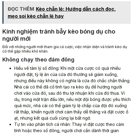
ĐỌC THÊM
Kèo chẵn lẻ: Hướng dẫn cách đọc,
mẹo soi kèo chẵn lẻ hay
Kinh nghiệm tránh bẫy kèo bóng dụ cho
người mới
Đối với những người mới tham gia cá cược, việc nhận diện và tránh kèo dụ
có thể gặp nhiều khó khăn.
Không chạy theo đám đông
Hiểu về tâm lý số đông: Khi một cửa cược có quá nhiều
người đặt, tỷ lệ ăn của cửa đó thường sẽ giảm xuống,
nhưng điều này không có nghĩa là cửa đó chắc chắn thắng.
Nhà cái có thể đã cố tình tạo ra kèo dụ để hướng người
chơi vào cửa đó, sau đó thu lợi nhuận khi cửa đó thua. Ví
dụ, trong một trận đấu lớn, nếu một đội bóng được yêu thích
quá mức, nhà cái có thể giảm tỷ lệ chấp của đội đó xuống
rất thấp, khiến người chơi cảm thấy dễ thắng và đặt cược ồ
ạt, nhưng kết quả cuối cùng lại bất ngờ.
Tự tin vào phân tích cá nhân: Thay vì đặt cược theo cảm
tính hoặc theo số đông, người chơi cần dành thời gian