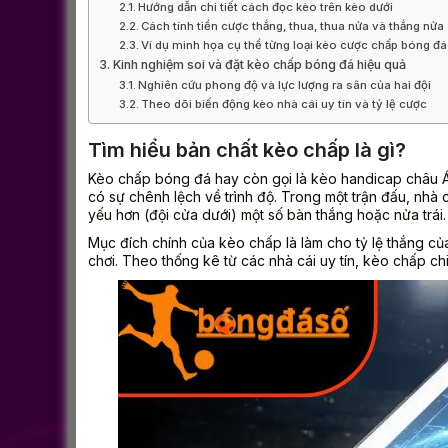
Hướng dẫn chi tiết cách đọc kèo trên kèo dưới
Cách tính tiền cược thắng, thua, thua nửa và thắng nửa
Ví dụ minh họa cụ thể từng loại kèo cược chấp bóng đá
Kinh nghiệm soi và đặt kèo chấp bóng đá hiệu quả
Nghiên cứu phong độ và lực lượng ra sân của hai đội
Theo dõi biến động kèo nhà cái uy tín và tỷ lệ cược
Tìm hiểu bản chất kèo chấp là gì?
Kèo chấp bóng đá hay còn gọi là kèo handicap châu Á,
có sự chênh lệch về trình độ. Trong một trận đấu, nhà c
yếu hơn (đội cửa dưới) một số bàn thắng hoặc nửa trái
Mục đích chính của kèo chấp là làm cho tỷ lệ thắng c
chơi. Theo thống kê từ các nhà cái uy tín, kèo chấp ch