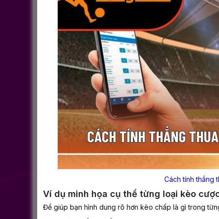
Cách tính thắng 
Ví dụ minh họa cụ thể từng loại kèo cượ
Để giúp bạn hình dung rõ hơn kèo chấp là gì trong từn