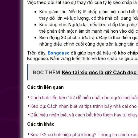
Việc theo dõi sát sao sự thay đổi của tỷ lệ kèo chấp là
Kèo giảm sâu: Nếu tỷ lệ chấp giảm một cách bất 
thay đổi lớn về lực lượng, có thể nhà cái đang “d
Kèo tăng nhẹ: Ngược lại, nếu kèo chấp tăng nhẹ (
thể phản ánh một niềm tin mạnh mẽ hơn vào đội cử
Biến động 30 phút trước trận: Đây là thời điểm 
những điều chỉnh cuối cùng dựa trên lượng tiền 
Trên đây,
Bongdaso
đã giúp bạn đã hiểu rõ
kèo chấp 
Bongdaso. Nắm vững kiến thức về kèo chấp sẽ giúp bạ
ĐỌC THÊM
Kèo tài xỉu góc là gì? Cách đọc
Các tin liên quan
Cách tính tiền kèo 1×2 dễ hiểu nhất cho người mới bắ
Kèo dụ: Cách nhận biết và tips tránh bẫy nhà cái ch
Dấu hiệu nhận biết và cách bắt kèo thơm hay từ chuy
Các tin khác
Kèo 1×2 có tính hiệp phụ không? Thông tin chính xác