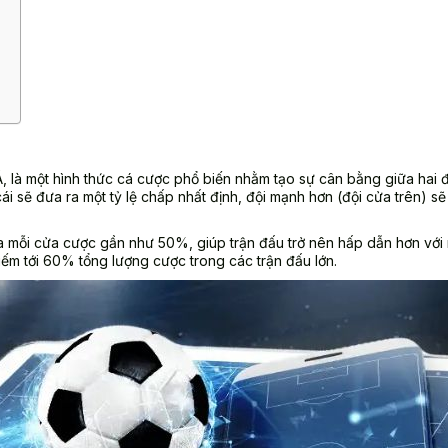
 là một hình thức cá cược phổ biến nhằm tạo sự cân bằng giữa hai 
ái sẽ đưa ra một tỷ lệ chấp nhất định, đội mạnh hơn (đội cửa trên) s
.
ủa mỗi cửa cược gần như 50%, giúp trận đấu trở nên hấp dẫn hơn với
iếm tới 60% tổng lượng cược trong các trận đấu lớn.