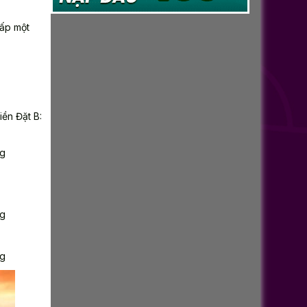
hấp một
iền Đặt B:
ng
a
ng
a
ng