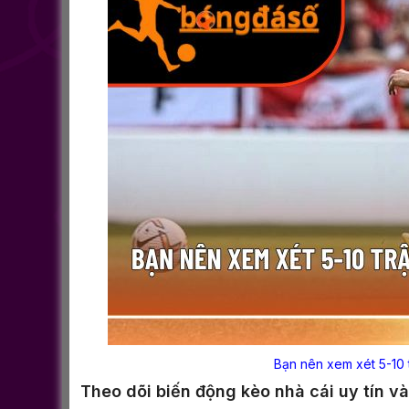
Bạn nên xem xét 5-10 
Theo dõi biến động kèo nhà cái uy tín và