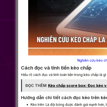
Nghiên cứu kèo chấ
Cách đọc và tính tiền kèo chấp
Hiểu rõ cách đọc và tính toán tiền trong kèo chấp là gì
ĐỌC THÊM
Kèo chấp score box: Đọc kèo v
Hướng dẫn chi tiết cách đọc kèo trên kè
Kèo trên: Là đội bóng được đánh giá mạnh hơn, 