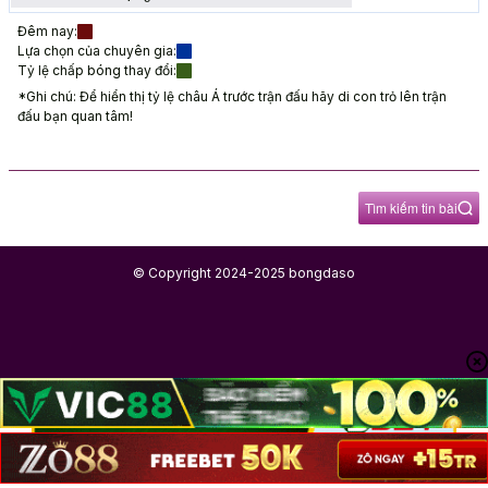
Đêm nay:
Lựa chọn của chuyên gia:
Tỷ lệ chấp bóng thay đổi:
*Ghi chú: Để hiển thị tỷ lệ châu Á trước trận đấu hãy di con trỏ lên trận
đấu bạn quan tâm!
Tìm kiếm tin bài
© Copyright 2024-2025 bongdaso